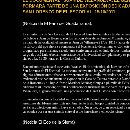
EL DOCUMENTAL “JUAN DE VILLANUEVA, EL GEN
FORMARÁ PARTE DE UNA EXPOSICIÓN DEDICADA
SAN LORENZO DE EL ESCORIAL. 15/10/2011.
(Noticia de El Faro del Guadarrama).
La arquitectura de San Lorenzo de El Escorial tiene tres nombres fundamentale
de Toledo y Juan de Herrera, son los responsables de la obra del Monasterio
visitado de la localidad; el tercero es Juan de Villanueva (1739-1811), autor d
histórico y del que ahora se conmemora el bicentenario de su muerte. Con est
programado para mañana, sábado, una conferencia bajo el título de Los fundam
cargo de José Luis Abellán, catedrático de la Universidad Complutense y ex p
cita es a las 12.30 horas en la Casa de Cultura.
Este mismo espacio será escenario, hasta el 19 de noviembre, de la exposición
San Lorenzo de El Escorial. La muestra incluye una biografía del arquitecto, 
algunas edificaciones urbanas representativas de su estilo, realizadas por José
tradicional que habitualmente se expone en la Casa de Cultura durante la Nav
de la Romería) y su hijo Alfonso Martínez Muñoz; dibujos a plumilla de Félix 
edificios y su ubicación; distintas publicaciones turísticas municipales; y la p
Villanueva, el genio olvidado, una producción de Canal Historia con direcció
Su vinculación con la localidad se inicia en 1768, cuando es designado arquit
jerónimos del Monasterio. Este nombramiento le dio la oportunidad de conocer
será el arquitecto que más influya en su obra. Su estilo, de gran severidad y se
caracteriza por ser una síntesis entre el estilo herreriano y el neoclasicismo.
(Noticia El Eco de la Sierra)